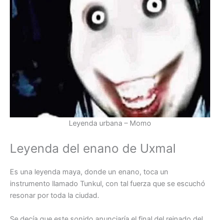
Leyenda urbana – Momo
Leyenda del enano de Uxmal
Es una leyenda maya, donde un enano, toca un
instrumento llamado Tunkul, con tal fuerza que se escuchó
resonar por toda la ciudad.
Se decía que este sonido anunciaría el final del reinado del