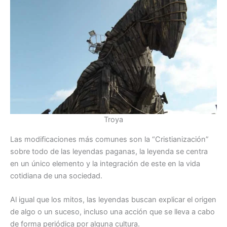
Troya
Las modificaciones más comunes son la “Cristianización”
sobre todo de las leyendas paganas, la leyenda se centra
en un único elemento y la integración de este en la vida
cotidiana de una sociedad.
Al igual que los mitos, las leyendas buscan explicar el origen
de algo o un suceso, incluso una acción que se lleva a cabo
de forma periódica por alguna cultura.