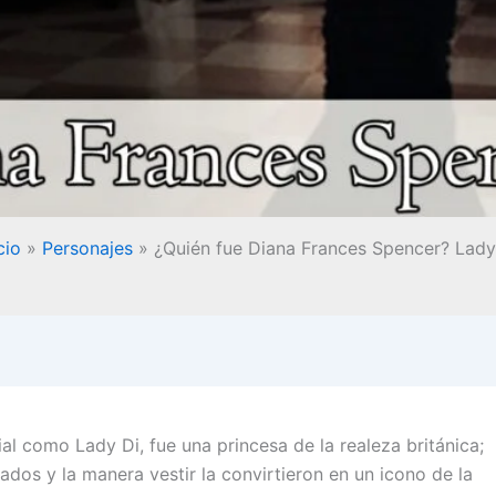
cio
Personajes
¿Quién fue Diana Frances Spencer? Lady
l como Lady Di, fue una princesa de la realeza británica;
nados y la manera vestir la convirtieron en un icono de la