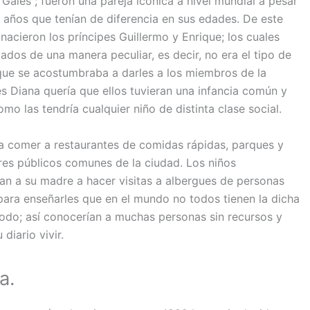
 Gales”; fueron una pareja icónica a nivel mundial a pesar
e años que tenían de diferencia en sus edades. De este
nacieron los príncipes Guillermo y Enrique; los cuales
ados de una manera peculiar, es decir, no era el tipo de
ue se acostumbraba a darles a los miembros de la
es Diana quería que ellos tuvieran una infancia común y
omo las tendría cualquier niño de distinta clase social.
r a comer a restaurantes de comidas rápidas, parques y
es públicos comunes de la ciudad. Los niños
 a su madre a hacer visitas a albergues de personas
para enseñarles que en el mundo no todos tienen la dicha
todo; así conocerían a muchas personas sin recursos y
diario vivir.
a.