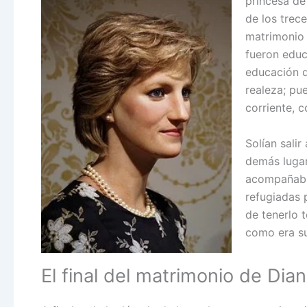
princesa de
de los trec
matrimonio 
fueron educ
educación q
realeza; pu
corriente, c
Solían sali
demás lugar
acompañaban
refugiadas 
de tenerlo 
como era su 
El final del matrimonio de Dian