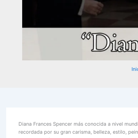
Ini
Diana Frances Spencer más conocida a nivel mundia
recordada por su gran carisma, belleza, estilo, pei