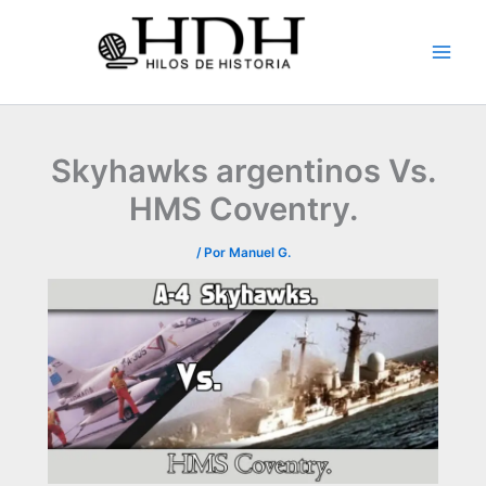
Ir
al
contenido
Skyhawks argentinos Vs.
HMS Coventry.
/ Por
Manuel G.